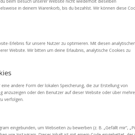
du beim Besuch unserer Website nicht wiederholt dieselben
pielsweise in deinem Warenkorb, bis du bezahlst. Wir können diese Co
te-Erlebnis für unsere Nutzer zu optimieren. Mit diesen analytische
serer Website. Wir bitten um deine Erlaubnis, analytische Cookies zu
kies
 eine andere Form der lokalen Speicherung, die zur Erstellung von
g anzuzeigen oder den Benutzer auf dieser Website oder über mehre
u verfolgen.
gram eingebunden, um Webseiten zu bewerben (z. B. „Gefällt mir“, „Pi
erken wie Instagram. Dieser Inhalt ist mit einem Code eingebettet, der