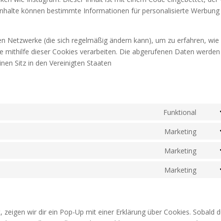
Inhalte können bestimmte Informationen für personalisierte Werbung
len Netzwerke (die sich regelmäßig ändern kann), um zu erfahren, wie 
e mithilfe dieser Cookies verarbeiten. Die abgerufenen Daten werden
nen Sitz in den Vereinigten Staaten
Funktional
Cons
to
Marketing
Cons
servi
to
Marketing
comp
Cons
servi
to
Marketing
googl
Cons
servi
recap
to
googl
servi
map
yout
zeigen wir dir ein Pop-Up mit einer Erklärung über Cookies. Sobald 